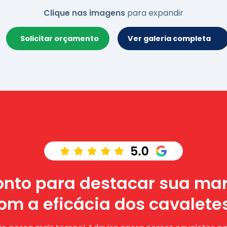
Clique nas imagens
para expandir
Solicitar orçamento
Ver galeria completa
onto para destacar sua ma
om a eficácia dos cavalete