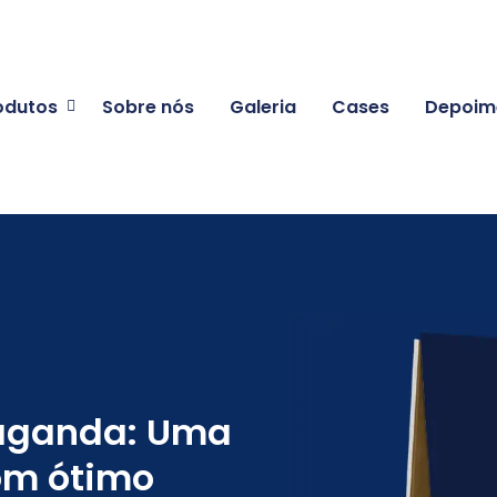
odutos
Sobre nós
Galeria
Cases
Depoim
paganda: Uma
com ótimo