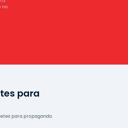
ara
e no
tes para
letes para propaganda.