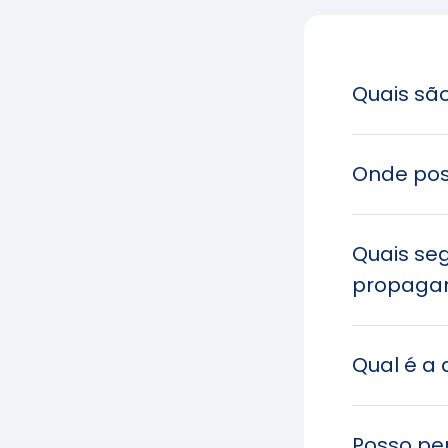
Quais sã
Onde pos
Quais se
propaga
Qual é a 
Posso pe