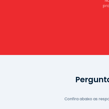
Nã
pro
Pergunt
Confira abaixo as res